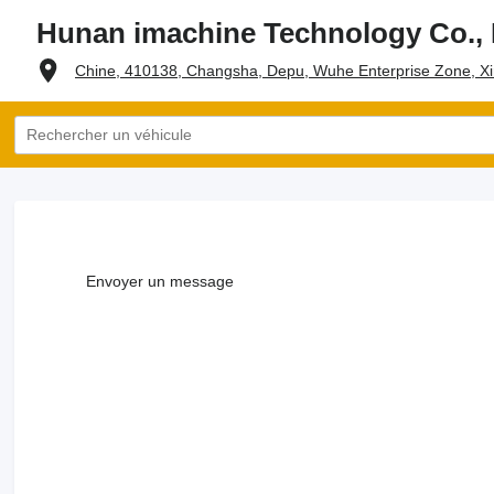
Hunan imachine Technology Co., 
Chine, 410138, Changsha, Depu, Wuhe Enterprise Zone, X
Envoyer un message