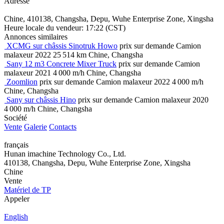
Adresse
Chine, 410138, Changsha, Depu, Wuhe Enterprise Zone, Xingsha
Heure locale du vendeur: 17:22 (CST)
Annonces similaires
XCMG sur châssis Sinotruk Howo
prix sur demande
Camion
malaxeur
2022
25 514 km
Chine, Changsha
Sany 12 m3 Concrete Mixer Truck
prix sur demande
Camion
malaxeur
2021
4 000 m/h
Chine, Changsha
Zoomlion
prix sur demande
Camion malaxeur
2022
4 000 m/h
Chine, Changsha
Sany sur châssis Hino
prix sur demande
Camion malaxeur
2020
4 000 m/h
Chine, Changsha
Société
Vente
Galerie
Contacts
français
Hunan imachine Technology Co., Ltd.
410138, Changsha, Depu, Wuhe Enterprise Zone, Xingsha
Chine
Vente
Matériel de TP
Appeler
English