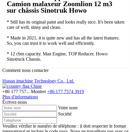
Camion malaxeur Zoomlion 12 m3
sur châssis Sinotruk Howo
* Still has its original paint and looks really nice. It's been taken
care of well, shiny and clean.
* Made in 2021, it is quite new and has all the latest features.
So, you can trust it to work well and efficiently.
* 12 cbm capacity. Man Engine, TOP Reducer. Howo
Sinotruck Chassis.
Comment nous contacter
Hunan imachine Technology Co., Ltd.
Chine
+86 177 757...
Montrer
+86 177 7574 3919
Plus d'informations
Écrivez-nous
Votre nom
Société
Veuillez vérifier le numéro de téléphone : il doit respecter le format
international et inclure le code pays.
Nous ne travaillons pas avec ce