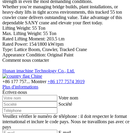
strength in even the most demanding conditions.
Whether you’re managing bridge builds, plant installations, or
heavy-duty lifts in tight access environments, this tracked 55 ton
crawler crane delivers outstanding value. Take advantage of this
dependable SANY crane and elevate your fleet today.
Lifting Weight: 55 Ton
Max. Lifting Weight: 55 Ton
Rated Lifting Moment: 203.5 t.m
Rated Power: 154/1800 kW/rpm
Type: Lattice Boom, Crawler, Tracked Crane
Appearance Condition: Original Paint
Comment nous contacter
Hunan imachine Technology Co., Ltd.
Chine
+86 177 757...
Montrer
+86 177 7574 3919
Plus d'informations
Écrivez-nous
Votre nom
Société
Veuillez vérifier le numéro de téléphone : il doit respecter le format
international et inclure le code pays.
Nous ne travaillons pas avec ce
pays
E-mail