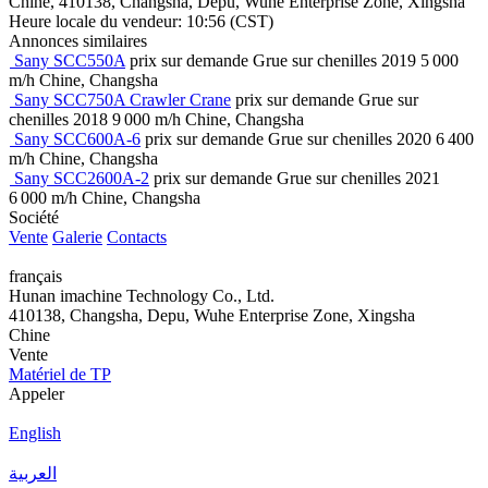
Chine, 410138, Changsha, Depu, Wuhe Enterprise Zone, Xingsha
Heure locale du vendeur: 10:56 (CST)
Annonces similaires
Sany SCC550A
prix sur demande
Grue sur chenilles
2019
5 000
m/h
Chine, Changsha
Sany SCC750A Crawler Crane
prix sur demande
Grue sur
chenilles
2018
9 000 m/h
Chine, Changsha
Sany SCC600A-6
prix sur demande
Grue sur chenilles
2020
6 400
m/h
Chine, Changsha
Sany SCC2600A-2
prix sur demande
Grue sur chenilles
2021
6 000 m/h
Chine, Changsha
Société
Vente
Galerie
Contacts
français
Hunan imachine Technology Co., Ltd.
410138, Changsha, Depu, Wuhe Enterprise Zone, Xingsha
Chine
Vente
Matériel de TP
Appeler
English
العربية