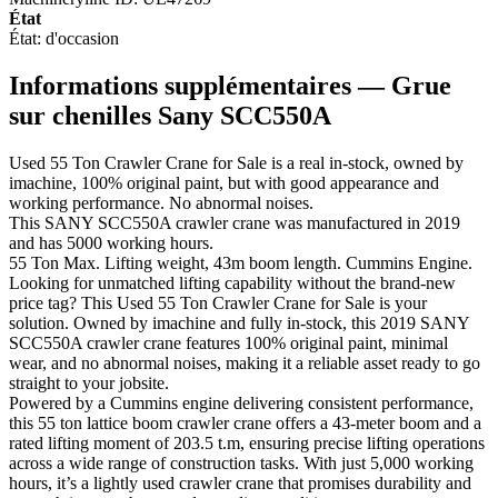
État
État:
d'occasion
Informations supplémentaires — Grue
sur chenilles Sany SCC550A
Used 55 Ton Crawler Crane for Sale is a real in-stock, owned by
imachine, 100% original paint, but with good appearance and
working performance. No abnormal noises.
This SANY SCC550A crawler crane was manufactured in 2019
and has 5000 working hours.
55 Ton Max. Lifting weight, 43m boom length. Cummins Engine.
Looking for unmatched lifting capability without the brand-new
price tag? This Used 55 Ton Crawler Crane for Sale is your
solution. Owned by imachine and fully in-stock, this 2019 SANY
SCC550A crawler crane features 100% original paint, minimal
wear, and no abnormal noises, making it a reliable asset ready to go
straight to your jobsite.
Powered by a Cummins engine delivering consistent performance,
this 55 ton lattice boom crawler crane offers a 43-meter boom and a
rated lifting moment of 203.5 t.m, ensuring precise lifting operations
across a wide range of construction tasks. With just 5,000 working
hours, it’s a lightly used crawler crane that promises durability and